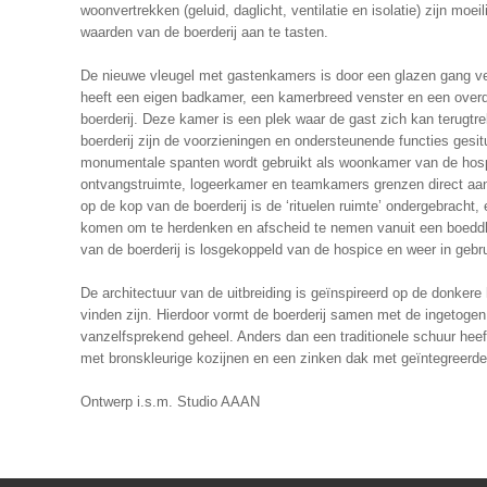
woonvertrekken (geluid, daglicht, ventilatie en isolatie) zijn moe
waarden van de boerderij aan te tasten.
De nieuwe vleugel met gastenkamers is door een glazen gang ve
heeft een eigen badkamer, een kamerbreed venster en een overde
boerderij. Deze kamer is een plek waar de gast zich kan terugtrek
boerderij zijn de voorzieningen en ondersteunende functies gesi
monumentale spanten wordt gebruikt als woonkamer van de hospi
ontvangstruimte, logeerkamer en teamkamers grenzen direct aan
op de kop van de boerderij is de ‘rituelen ruimte’ ondergebracht
komen om te herdenken en afscheid te nemen vanuit een boeddhi
van de boerderij is losgekoppeld van de hospice en weer in geb
De architectuur van de uitbreiding is geïnspireerd op de donkere 
vinden zijn. Hierdoor vormt de boerderij samen met de ingetogen
vanzelfsprekend geheel. Anders dan een traditionele schuur he
met bronskleurige kozijnen en een zinken dak met geïntegreerde
Ontwerp i.s.m. Studio AAAN