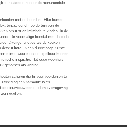
ilijk te realiseren zonder de monumentale
rbonden met de boerderij. Elke kamer
kt terras, gericht op de tuin van de
ken om rust en intimiteit te vinden. In de
tueerd. De voormalige koestal met de oude
ce. Overige functies als de keuken,
 deze ruimte. In een dubbelhoge ruimte
, een ruimte waar mensen bij elkaar kunnen
stische inspiratie. Het oude woonhuis
ruik genomen als woning.
houten schuren die bij veel boerderijen te
 uitbreiding een harmonieus en
eft de nieuwbouw een moderne vormgeving
 zonnecellen.