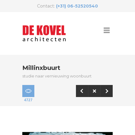
Contact:
(+31) 06-52520540
Millinxbuurt
studie naar vernieuwing woonbuurt
4727