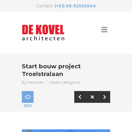
Contact:
(+31) 06-52520540
Start bouw project
Troelstralaan
By Herman
Geen categorie
2825